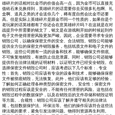
雄碎片的话相对比金币的价值会高一点，因为金币可以直接充
值砖石来兑换得到，英雄碎片的话需要你去买很多礼包啊、礼
盒啊、道具之类的才会送你几个，稀有度自然会比金币还要
高。但是实际上英雄碎片是跟金币同一个性质的，如果你是个
老玩家的话英雄都有了你还会在意英雄碎片吗？在这就是在对
战提升中所需要的铭文了，铭文是在游戏刚开始的时候起到作
电子文件使得泄密风险更加严峻。因此，企业需要寻求专业的
销毁公司，以确保保密文件的安全、合法销毁。销毁公司能够
提供全方位的保密文件销毁服务，包括纸质文件和电子文件的
销毁。这些公司拥有一流的设备和技术，能够确保文件彻底、
不可恢复地销毁，有效防止信息泄露。同时，销毁公司还能够
提供符合法律法规的证明材料，以证明文件已经安全销毁。在
选择保密文件销毁公司时，应该考虑以下几个标准：. 专业
性：首先，销毁公司应该有专业的设备和技术，能够确保保密
文件被彻底销毁，无法恢复。此外，他们应该有足够的经验，
了解如何正确处理各种类型的保密文件。. 安全性：保密文件
的销毁过程应该是安全的，不能有任何泄密的风险。这包括在
销毁过程中的数据保护，以及在销毁后的文件存储和销毁证明
等方面。. 合规性：销毁公司应该了解并遵守相关的法律法
规，包括数据保护法、环保法等。他们的操作应该符合这些法
律法规的要求，避免引发法律问题。物得到资源再生利用。