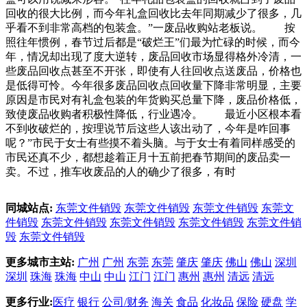
回收的很大比例，而今年礼盒回收比去年同期减少了很多，几
乎看不到非常高档的包装盒。”一废品收购站老板说。 按
照往年惯例，春节过后都是“破烂王”们最为忙碌的时候，而今
年，情况却出现了度大逆转，废品回收市场显得格外冷清，一
些废品回收点甚至不开张，即使有人往回收点送废品，价格也
是低得可怜。今年很多废品回收点回收量下降非常明显，主要
原因是市民对有礼盒包装的年货购买总量下降，废品价格低，
致使废品收购者积极性降低，行业遇冷。 最近小区根本看
不到收破烂的，按理说节后这些人该出动了，今年是咋回事
呢？”市民于女士有些摸不着头脑。与于女士有着同样感受的
市民还真不少，都想趁着正月十五前把春节期间的废品卖一
卖。不过，推车收废品的人的确少了很多，有时
同城站点:
东莞文件销毁
东莞文件销毁
东莞文件销毁
东莞文
件销毁
东莞文件销毁
东莞文件销毁
东莞文件销毁
东莞文件销
毁
东莞文件销毁
更多城市主站:
广州
广州
东莞
东莞
肇庆
肇庆
佛山
佛山
深圳
深圳
珠海
珠海
中山
中山
江门
江门
惠州
惠州
清远
清远
更多行业:
医疗
银行
公司/财务
海关
食品
化妆品
保险
硬盘
学