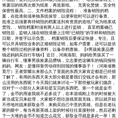
将废旧的纸再次熔为纸浆，再造新纸。、无害化焚烧，安全性
保密性最高。二、文件档案的销毁流程： . 准备销毁的档
案，在批准前须单独系统保管，以便审批时可以进行备查。.
批准之后须要将待销毁的档案送到有资质的造纸厂化为纸浆或
焚毁。. 销毁档案时须有两人以上进行监销， 直至档案确已
销毁后，监销人须在销毁清册上注明“已销毁”的字样和销毁的
日期，并签字以示负责。. 档案销毁后要保证快捷，专注。且
可以开具销毁业务的正规销毁证明，如客户需要，还可以提供
整个销毁过程的录像资料，以备存档查验。【#男孩捡废品攒
钱还妈妈买自行车钱#】近日，河南洛阳。妈妈给男孩买了一
辆自行车，懂事男孩捡废品攒钱，立志要把这辆车的钱回报给
妈妈。网友：是懂得靠劳动得到回报的懂事孩子！（河南省教
育厅）王者荣耀出来那么久了里面的东西大家肯定都是已经很
了解了，有用的东西天美大部分都是要我们交钱才会有的，那
么没用的东西呢？今天我们就来讨论一下那些被玩家们抛弃，
但对于一小部分人来讲却是宝贝的东西吧。第一个就是金币
了，金币的用途我就不必多说了，在本游戏刚上市的时候被大
家当成宝贝来处理，大家都不想往游戏里面充钱，所以就开始
不停地对战来获取金币，来购买自己中意的英雄。但是在老玩
家的眼中，每当有新英雄上架的时候往往直接秒掉，然后还剩
下一大堆的金币不知道怎么花完，获取金币就是多此一举！英