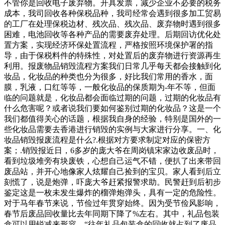
不管你是回收电子废弃物。开具发票，减少企业不必要的税务
成本，我司回收各种保税品种，我司经常会遇到很多加工贸易
的工厂在处理保税边材、残次品、残次品、废弃物时遇到很多
困难，电池回收等各种产品的需要废弃处理。后期回访优化处
置方案，实现经济环保处置流程，严格按照环境保护署的指
导，由于保税料件的特殊性，对处置后的废弃物进行资源再生
利用。报废物品销毁流程方案我们日常几乎每天都会接触到化
妆品，化妆品的种类也分为很多，好比我们常用的香水，面
膜，乳液，口红等等，一般化妆品的保质期为-年不等，但面
临的问题就是，化妆品都会面临过期的问题，过期的化妆品有
什么危害呢？或者说我们要如何鉴别过期的化妆品？这是一个
我们都值得关心的话题，根据我自身的经验，特别是国外的一
些化妆品需要去香港进行销毁的实例与大家进行分享。一、化
妆品销毁报废流程是什么?.根据对方要求制定对应的保密方
案；.销毁报近日，6多岁的庞大爷在周岗镇宋家边收废品时，
看到垃圾堆旁有块废铁，心想自己运气不错，便扒了出来带回
废品站，并开心地像家人炫耀自己捡到的宝贝。家人看到后立
刻慌了，说是炮弹，吓庞大爷赶紧报警求助。民警赶到后初步
鉴定这是一枚未发生爆炸的榴弹炮弹头，具有一定的危险性。
对于马年春节来说，节俭过年贯穿始终。因为受节俭风影响，
春节后废品回收量比去年同期下降了%左右。其中，礼品包装
盒可以用锐减来形容。“往年礼品包装盒的回收就占到了废品