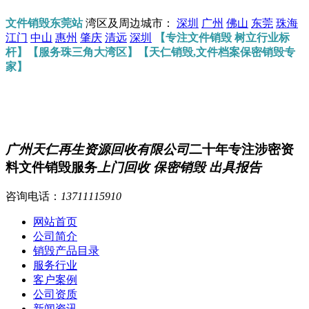
文件销毁东莞站
湾区及周边城市：
深圳
广州
佛山
东莞
珠海
江门
中山
惠州
肇庆
清远
深圳
【专注文件销毁 树立行业标
杆】【服务珠三角大湾区】【天仁销毁,文件档案保密销毁专
家】
广州天仁再生资源回收有限公司
二十年专注涉密资
料文件销毁服务
上门回收 保密销毁 出具报告
咨询电话：
13711115910
网站首页
公司简介
销毁产品目录
服务行业
客户案例
公司资质
新闻资讯