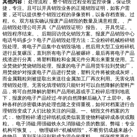
其他内容
： 处理流程，整个销毁过程全程监控录像，保证快
捷，专注。且可以开具销毁业务的正规销毁证明，如客户需
要，还可以提供整个销毁过程的录像资料，以备存档查验。过
程。6、双方核实确认报废产品销毁的数量及满意程度。、产
品销毁处理公司开具《产品销毁证明》报告。、开具凭证。、
销毁程序结束。、后期回访优化销毁方案。报废产品销毁中心
电话号码多少？电子产品销毁处理方法：工业粉碎机械粉碎销
毁处理。将电子产品集中在销毁场地，然后用大型工业粉碎机
进行反复碾压，直到所有电子产品被碾碎，最后再将电子产品
残渣进行分离，将塑料颗粒和金属元件分离出来重复使用。工
业焚烧炉焚烧销毁处理。报废的电子产品用货车拉到焚烧厂，
用焚烧炉对报废电子产品进行焚烧，塑料元件将被烧成灰烬，
而金属颗粒则被提取出来送往金属加工厂再次利用。无害化填
埋销毁处理。无害化填埋销毁只能针对可以自然降解的塑料产
品，将可自然降解的塑料产品用机器或手工粉碎后埋到地底
下，报废的电子产品经过-年的自然降解后融入了土层中。各
种各样的涉密载体的处理也随之变得重视，如何对档案进行合
理销毁变成了人们比较关注的问题。一、销毁文件档案的方
式：. 物理粉碎:通过碎纸机或类似装置使物料破碎成条状或颗
粒。. 电子消磁:用强磁铁永久消除磁介质的数据。弊端：专业
机构可恢复 。、物理破碎:“机械销毁”，不断剪切成越来越小
件物品，直到无法识别和成为混合的废料。、纸张熔浆再生；