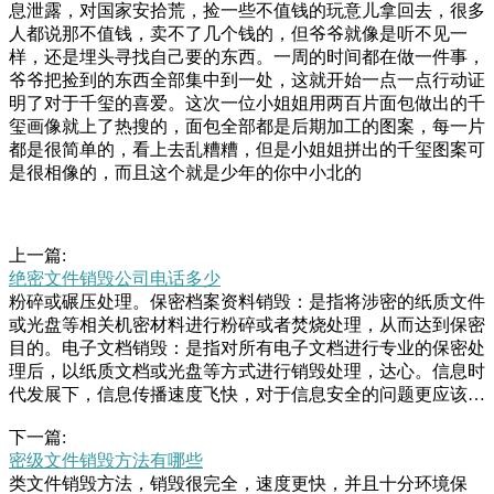
息泄露，对国家安拾荒，捡一些不值钱的玩意儿拿回去，很多
人都说那不值钱，卖不了几个钱的，但爷爷就像是听不见一
样，还是埋头寻找自己要的东西。一周的时间都在做一件事，
爷爷把捡到的东西全部集中到一处，这就开始一点一点行动证
明了对于千玺的喜爱。这次一位小姐姐用两百片面包做出的千
玺画像就上了热搜的，面包全部都是后期加工的图案，每一片
都是很简单的，看上去乱糟糟，但是小姐姐拼出的千玺图案可
是很相像的，而且这个就是少年的你中小北的
上一篇:
绝密文件销毁公司电话多少
粉碎或碾压处理。保密档案资料销毁：是指将涉密的纸质文件
或光盘等相关机密材料进行粉碎或者焚烧处理，从而达到保密
目的。电子文档销毁：是指对所有电子文档进行专业的保密处
理后，以纸质文档或光盘等方式进行销毁处理，达心。信息时
代发展下，信息传播速度飞快，对于信息安全的问题更应该高
度重视，对载有企业相关的信息都应进行文件销毁，以保障企
下一篇:
业的安全性，更好的促进企业安全的、有效的、更好的发展。
密级文件销毁方法有哪些
中心也越来越成为了一种必需的服务。只有拥有一个专业的销
类文件销毁方法，销毁很完全，速度更快，并且十分环境保
毁中心，我们才能更好的保障我们的书面文件安全，加强企业