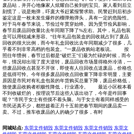
废品站，并开心地像家人炫耀自己捡到的宝贝。家人看到后立
刻慌了，说是炮弹，吓庞大爷赶紧报警求助。民警赶到后初步
鉴定这是一枚未发生爆炸的榴弹炮弹头，具有一定的危险性。
对于马年春节来说，节俭过年贯穿始终。因为受节俭风影响，
春节后废品回收量比去年同期下降了%左右。其中，礼品包装
盒可以用锐减来形容。“往年礼品包装盒的回收就占到了废品
回收的很大比例，而今年礼盒回收比去年同期减少了很多，几
乎看不到非常高档的包装盒。”一废品收购站老板说。 按
照往年惯例，春节过后都是“破烂王”们最为忙碌的时候，而今
年，情况却出现了度大逆转，废品回收市场显得格外冷清，一
些废品回收点甚至不开张，即使有人往回收点送废品，价格也
是低得可怜。今年很多废品回收点回收量下降非常明显，主要
原因是市民对有礼盒包装的年货购买总量下降，废品价格低，
致使废品收购者积极性降低，行业遇冷。 最近小区根本看
不到收破烂的，按理说节后这些人该出动了，今年是咋回事
呢？”市民于女士有些摸不着头脑。与于女士有着同样感受的
市民还真不少，都想趁着正月十五前把春节期间的废品卖一
卖。不过，推车收废品的人的确少了很多，有时
同城站点:
东莞文件销毁
东莞文件销毁
东莞文件销毁
东莞文