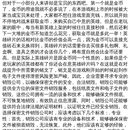
但对于一小部分人来讲却是宝贝的东西吧。第一个就是金币
了，金币的用途我就不必多说了，在本游戏刚上市的时候被大
家当成宝贝来处理，大家都不想往游戏里面充钱，所以就开始
不停地对战来获取金币，来购买自己中意的英雄。但是在老玩
家的眼中，每当有新英雄上架的时候往往直接秒掉，然后还剩
下一大堆的金币不知道怎么花完，获取金币就是多此一举！英
雄碎片的话相对比金币的价值会高一点，因为金币可以直接充
值砖石来兑换得到，英雄碎片的话需要你去买很多礼包啊、礼
盒啊、道具之类的才会送你几个，稀有度自然会比金币还要
高。但是实际上英雄碎片是跟金币同一个性质的，如果你是个
老玩家的话英雄都有了你还会在意英雄碎片吗？在这就是在对
战提升中所需要的铭文了，铭文是在游戏刚开始的时候起到作
电子文件使得泄密风险更加严峻。因此，企业需要寻求专业的
销毁公司，以确保保密文件的安全、合法销毁。销毁公司能够
提供全方位的保密文件销毁服务，包括纸质文件和电子文件的
销毁。这些公司拥有一流的设备和技术，能够确保文件彻底、
不可恢复地销毁，有效防止信息泄露。同时，销毁公司还能够
提供符合法律法规的证明材料，以证明文件已经安全销毁。在
选择保密文件销毁公司时，应该考虑以下几个标准：. 专业
性：首先，销毁公司应该有专业的设备和技术，能够确保保密
文件被彻底销毁，无法恢复。此外，他们应该有足够的经验，