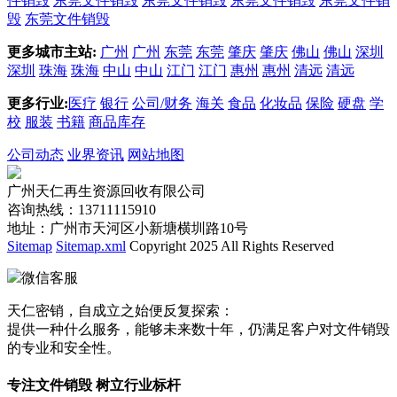
件销毁
东莞文件销毁
东莞文件销毁
东莞文件销毁
东莞文件销
毁
东莞文件销毁
更多城市主站:
广州
广州
东莞
东莞
肇庆
肇庆
佛山
佛山
深圳
深圳
珠海
珠海
中山
中山
江门
江门
惠州
惠州
清远
清远
更多行业:
医疗
银行
公司/财务
海关
食品
化妆品
保险
硬盘
学
校
服装
书籍
商品库存
公司动态
业界资讯
网站地图
广州天仁再生资源回收有限公司
咨询热线：13711115910
地址：广州市天河区小新塘横圳路10号
Sitemap
Sitemap.xml
Copyright 2025 All Rights Reserved
微信客服
天仁密销，自成立之始便反复探索：
提供一种什么服务，能够未来数十年，仍满足客户对文件销毁
的专业和安全性。
专注文件销毁 树立行业标杆