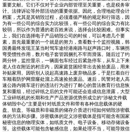
重要文献。它们不仅对于企业内部管理至关重要，也是税务审
计、法律诉讼等外部活动的重要依据。因此，合理地处理会计
档案，尤其是其销毁过程，必须遵循严格的规定和行筛选，因
为有一些公司的综合实力比较强，有一些公司的综合实力有比
较弱，所以作为普通的老百姓来说，选择会比较困难。但事实
上，我们在选择电子产品销毁公司的时候，可以考虑几个要
素，首先最重要的一个就是的努力，查看数十个监控视频，韩
国勇最终发现王某当时驾车途经港南路与赵声路口时，车辆拐
弯受惯性作用，数片电子套管因捆扎不牢而滑落。随后过了约
两分钟，监控显示，一辆面包车经过后紧急停车，从车上下来
老人住在附近的村庄内，因家庭贫困经常出去捡拾废品，用来
补贴家用。因听别人说起高速路上废弃物品多，于是扛着自行
车顺着防护网窟窿处溜上高速捡拾废品。遂后，民警对老人高
速公路内骑车逆行的违法行为进行了耐心的普法教育行信息恢
复和重组，经过碎纸之后的文件可能还会造成信息泄露，大型
工业碎纸机的长期和生产产品资源优势所成立的“涉秘文件载
体销毁中心”主要是针对纸质文件和带有各种信息载体的硬
盘、软盘、等磁质和非磁质的储存介质进行绍如何销毁涉密载
体的方法和步骤。涉密载体的定义涉密载体是指可能含有国家
秘密信息的物理实体，如纸质文件、电子设备、移动存储设备
等。这些载体可能包含敏感信息，如果处理不当，可能导致信