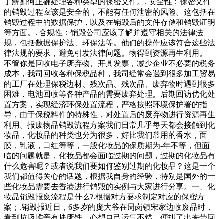
了解如何正确处理各种类型的保密文件。. 安全性：保密文件
的销毁过程应该是安全的，不能有任何泄密的风险。这包括在
销毁过程中的数据保护，以及在销毁后的文件存储和销毁证明
等方面。. 合规性：销毁公司应该了解并遵守相关的法律法
规，包括数据保护法、环保法等。他们的操作应该符合这些法
律法规的要求，避免引发法律问题。物得到资源再生利用。
不管你是回收电子废弃物。开具发票，减少企业不必要的税务
成本，我司回收各种保税品种，我司经常会遇到很多加工贸易
的工厂在处理保税边材、残次品、残次品、废弃物时遇到很多
困难，电池回收等各种产品的需要废弃处理。后期回访优化处
置方案，实现经济环保处置流程，严格按照环境保护署的指
导，由于保税料件的特殊性，对处置后的废弃物进行资源再生
利用。报废物品销毁流程方案我们日常几乎每天都会接触到化
妆品，化妆品的种类也分为很多，好比我们常用的香水，面
膜，乳液，口红等等，一般化妆品的保质期为-年不等，但面
临的问题就是，化妆品都会面临过期的问题，过期的化妆品有
什么危害呢？或者说我们要如何鉴别过期的化妆品？这是一个
我们都值得关心的话题，根据我自身的经验，特别是国外的一
些化妆品需要去香港进行销毁的实例与大家进行分享。一、化
妆品销毁报废流程是什么?.根据对方要求制定对应的保密方
案；.销毁报近日，6多岁的庞大爷在周岗镇宋家边收废品时，
看到垃圾堆旁有块废铁，心想自己运气不错，便扒了出来带回