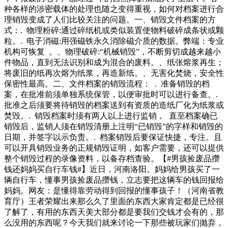
安全：”“闲暇和工作”……通过“银矿”，人们得以用别样的视
友说，点赞善良的执法者。我们想说，
种各样的涉密载体的处理也随之变得重视，如何对档案进行合
角审视历史从上世纪八十年代女士们热爱同冰箱合影，到洋快
理销毁变成了人们比较关注的问题。一、销毁文件档案的方
餐进入国人的生活，最后印刷着玛丽莲&梦露、西尔维斯特&
式：. 物理粉碎:通过碎纸机或类似装置使物料破碎成条状或颗
史泰龙等美国影星的海报也成为了家庭.，占比已经在三成以
粒。. 电子消磁:用强磁铁永久消除磁介质的数据。弊端：专业
上。除了锂电池，钠电池也是两轮电动车市场的新兴力量。年
机构可恢复 。、物理破碎:“机械销毁”，不断剪切成越来越小
月，两轮电动车龙头雅迪发布钠离子电池“极钠号”及其配套整
件物品，直到无法识别和成为混合的废料。、纸张熔浆再生；
车极钠。新日和爱玛紧随其后，也相继推出了钠电池两轮车。
将废旧的纸再次熔为纸浆，再造新纸。、无害化焚烧，安全性
保密性最高。二、文件档案的销毁流程： . 准备销毁的档
案，在批准前须单独系统保管，以便审批时可以进行备查。.
批准之后须要将待销毁的档案送到有资质的造纸厂化为纸浆或
焚毁。. 销毁档案时须有两人以上进行监销， 直至档案确已
销毁后，监销人须在销毁清册上注明“已销毁”的字样和销毁的
日期，并签字以示负责。. 档案销毁后要保证快捷，专注。且
可以开具销毁业务的正规销毁证明，如客户需要，还可以提供
整个销毁过程的录像资料，以备存档查验。【#男孩捡废品攒
钱还妈妈买自行车钱#】近日，河南洛阳。妈妈给男孩买了一
辆自行车，懂事男孩捡废品攒钱，立志要把这辆车的钱回报给
妈妈。网友：是懂得靠劳动得到回报的懂事孩子！（河南省教
育厅）王者荣耀出来那么久了里面的东西大家肯定都是已经很
了解了，有用的东西天美大部分都是要我们交钱才会有的，那
么没用的东西呢？今天我们就来讨论一下那些被玩家们抛弃，