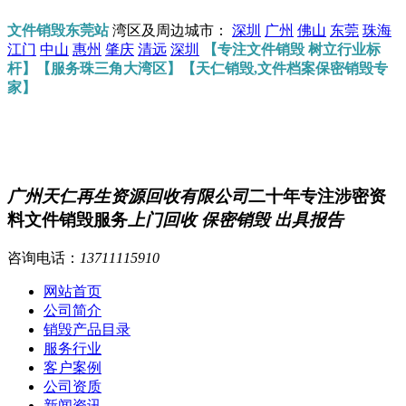
文件销毁东莞站
湾区及周边城市：
深圳
广州
佛山
东莞
珠海
江门
中山
惠州
肇庆
清远
深圳
【专注文件销毁 树立行业标
杆】【服务珠三角大湾区】【天仁销毁,文件档案保密销毁专
家】
广州天仁再生资源回收有限公司
二十年专注涉密资
料文件销毁服务
上门回收 保密销毁 出具报告
咨询电话：
13711115910
网站首页
公司简介
销毁产品目录
服务行业
客户案例
公司资质
新闻资讯